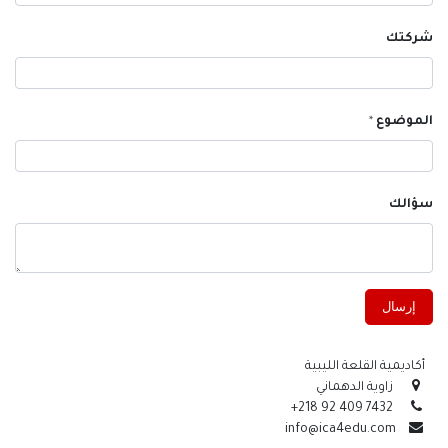
شركتك
الموضوع
*
سؤالك
إرسال
أكاديمية القلعة الليبية
زاوية الدهماني
+218 92 409 7432
info@ica4edu.com