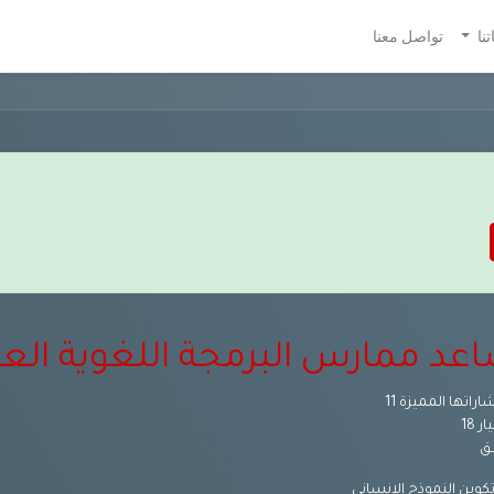
نا
تواصل معنا
عد ممارس البرمجة اللغوية الع
اراتها المميزة 11
ار 18
ــق
كوين النموذج الإنسانى