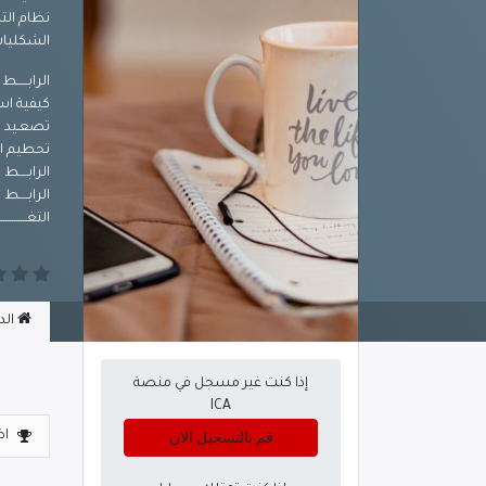
نظام الت
الشكليات 
الرابـــــط 86
كيفية اس
تصعـيد قـ
تحطيم ال
الرابــــط ا
الرابــــط ا
التغـــــــــــ
الدو
إذا كنت غير مسجل في منصة
ICA
قم بالتسجيل الان
اض