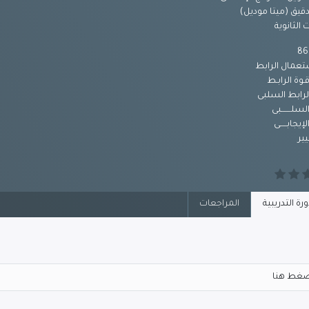
دقيق (ميتا موديل)
الثانوية
تعمال الرابط
وة الرابـط
رابط السلبى
لسلـــــــبى
لإيجابـــــى
ــيير
رة التدريبية
المراجعات
غط هنا